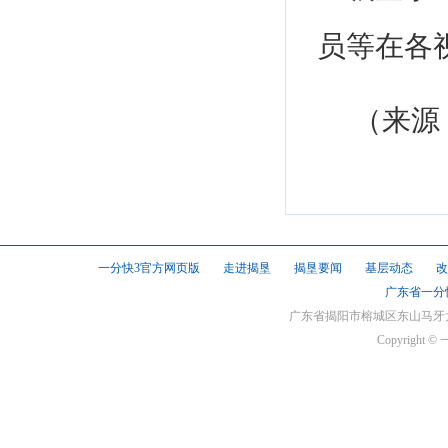
员等在各
（来源
一分快3官方网页版
走进揭垦
揭垦要闻
基层动态
改
广东省一分快
广东省揭阳市榕城区东山马牙大道 联系
Copyrigh