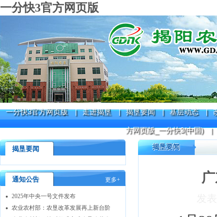
一分快3官方网页版
一分快3官方网页版
走进揭垦
揭垦要闻
基层动态
|
|
|
|
方网页版_一分快3(中国)
|
揭垦要闻
揭垦要闻
广
通知公告
更多+
2025年中央一号文件发布
发表
农业农村部：农垦改革发展再上新台阶