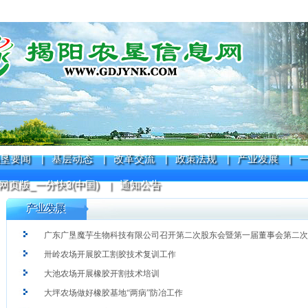
垦要闻
基层动态
改革交流
政策法规
产业发展
|
|
|
|
|
网页版_一分快3(中国)
通知公告
|
产业发展
广东广垦魔芋生物科技有限公司召开第二次股东会暨第一届董事会第二次
卅岭农场开展胶工割胶技术复训工作
大池农场开展橡胶开割技术培训
大坪农场做好橡胶基地“两病”防冶工作