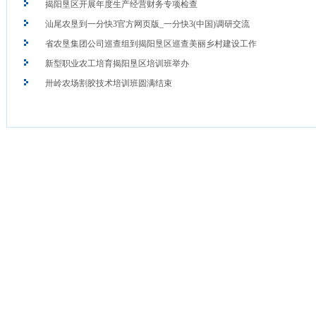
揭阳垦区开展年度生产经营财务专项检查
汕尾农垦到一分快3官方网页版_一分快3(中国)调研交流
省农垦集团公司巡查组到揭阳垦区巡查美丽乡村建设工作
新型职业农工培育揭阳垦区培训班举办
卅岭农场割胶技术培训班圆满结束