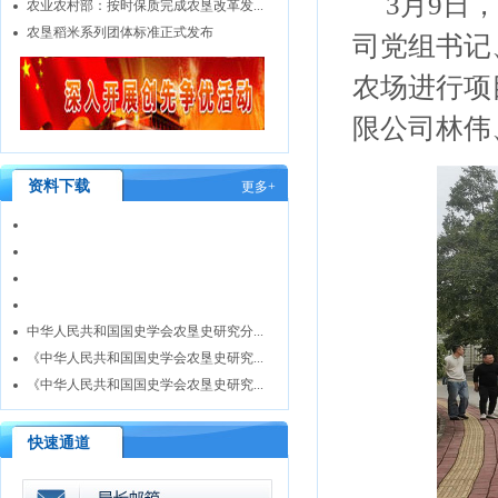
3月9日，
农业农村部：按时保质完成农垦改革发...
农垦稻米系列团体标准正式发布
司党组书记
农场进行项
限公司林伟
资料下载
更多+
中华人民共和国国史学会农垦史研究分...
《中华人民共和国国史学会农垦史研究...
《中华人民共和国国史学会农垦史研究...
快速通道