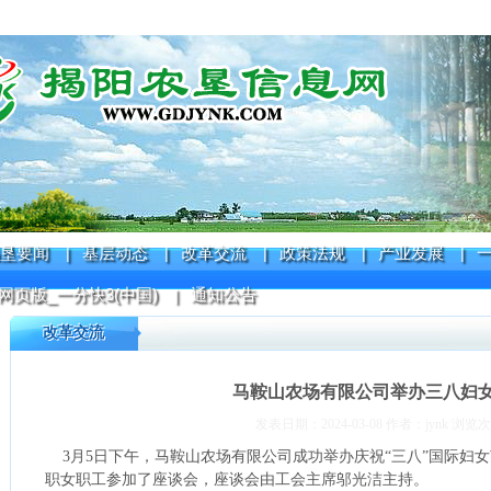
垦要闻
基层动态
改革交流
政策法规
产业发展
|
|
|
|
|
网页版_一分快3(中国)
通知公告
|
改革交流
马鞍山农场有限公司举办三八妇
发表日期：2024-03-08 作者：jynk 浏览次
3月5日下午，马鞍山农场有限公司成功举办庆祝“三八”国际妇女
职女职工参加了座谈会，座谈会由工会主席邬光洁主持。