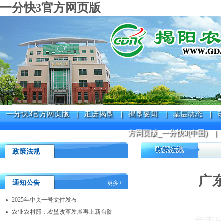
一分快3官方网页版
一分快3官方网页版
走进揭垦
揭垦要闻
基层动态
|
|
|
|
方网页版_一分快3(中国)
|
政策法规
政策法规
广
通知公告
更多+
2025年中央一号文件发布
农业农村部：农垦改革发展再上新台阶